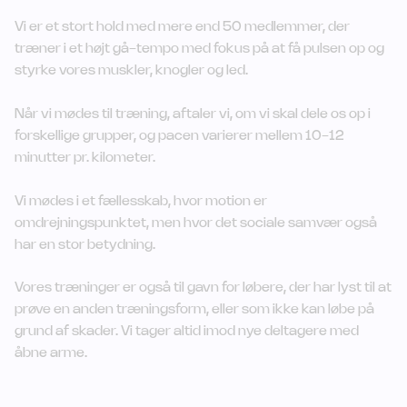
Vi er et stort hold med mere end 50 medlemmer, der
træner i et højt gå-tempo med fokus på at få pulsen op og
styrke vores muskler, knogler og led.
Når vi mødes til træning, aftaler vi, om vi skal dele os op i
forskellige grupper, og pacen varierer mellem 10-12
minutter pr. kilometer.
Vi mødes i et fællesskab, hvor motion er
omdrejningspunktet, men hvor det sociale samvær også
har en stor betydning.
Vores træninger er også til gavn for løbere, der har lyst til at
prøve en anden træningsform, eller som ikke kan løbe på
grund af skader. Vi tager altid imod nye deltagere med
åbne arme.